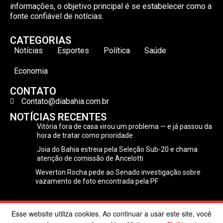
informações, o objetivo principal é se estabelecer como a
fonte confiável de notícias.
CATEGORIAS
Notícias
Esportes
Política
Saúde
Economia
CONTATO
Contato@diabahia.com.br
NOTÍCIAS RECENTES
Vitória fora de casa virou um problema — e já passou da
hora de tratar como prioridade
Joia do Bahia estreia pela Seleção Sub-20 e chama
atenção de comissão de Ancelotti
Weverton Rocha pede ao Senado investigação sobre
vazamento de foto encontrada pela PF
Esse website utiliza cookies. Ao continuar a usar este site, você
©2024 Dia Bahia. Todos os direitos reservados | Desenvolvido