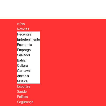
início
Notícias
Recentes
Entretenimento
Economia
Emprego
Salvador
Bahia
Cultura
Carnaval
Animais
Música
Esportes
Saúde
Política
Segurança