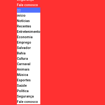
Fale conosco
início
Notícias
Recentes
Entretenimento
Economia
Emprego
Salvador
Bahia
Cultura
Carnaval
Animais
Música
Esportes
Saúde
Política
Segurança
Fale conosco