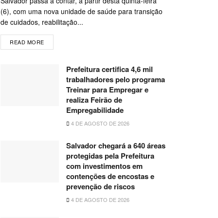
Salvador passa a contar, a partir desta quinta-feira
(6), com uma nova unidade de saúde para transição
de cuidados, reabilitação...
READ MORE
Prefeitura certifica 4,6 mil
trabalhadores pelo programa
Treinar para Empregar e
realiza Feirão de
Empregabilidade
4 DE AGOSTO DE 2026
Salvador chegará a 640 áreas
protegidas pela Prefeitura
com investimentos em
contenções de encostas e
prevenção de riscos
4 DE AGOSTO DE 2026