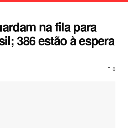
ardam na fila para
il; 386 estão à espera
0