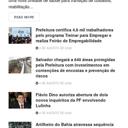
uma nova unidade de saúde para transição de cuidados,
reabilitação...
READ MORE
Prefeitura certifica 4,6 mil trabalhadores
pelo programa Treinar para Empregar e
realiza Feirão de Empregabilidade
4 DE AGOSTO DE 2026
Salvador chegará a 640 áreas protegidas
pela Prefeitura com investimentos em
contenções de encostas e prevenção de
riscos
4 DE AGOSTO DE 2026
Flávio Dino autoriza abertura de dois
novos inquéritos da PF envolvendo
Lulinha
4 DE AGOSTO DE 2026
Artilheiro do Bahia atravessa sequência