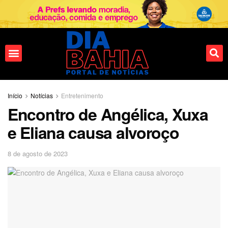
Fale conosco
Início
Notícias
Entretenimento
Encontro de Angélica, Xuxa
e Eliana causa alvoroço
8 de agosto de 2023