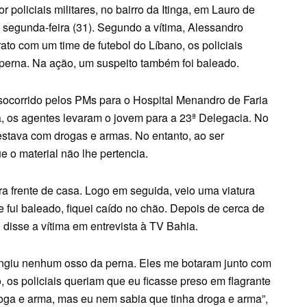
 policiais militares, no bairro da Itinga, em Lauro de
a segunda-feira (31). Segundo a vítima, Alessandro
ato com um time de futebol do Líbano, os policiais
a perna. Na ação, um suspeito também foi baleado.
i socorrido pelos PMs para o Hospital Menandro de Faria
a, os agentes levaram o jovem para a 23ª Delegacia. No
 estava com drogas e armas. No entanto, ao ser
 o material não lhe pertencia.
a frente de casa. Logo em seguida, veio uma viatura
e fui baleado, fiquei caído no chão. Depois de cerca de
 disse a vítima em entrevista à TV Bahia.
tingiu nenhum osso da perna. Eles me botaram junto com
 os policiais queriam que eu ficasse preso em flagrante
ga e arma, mas eu nem sabia que tinha droga e arma”,