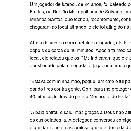
Um jogador de futebol, de 24 anos, foi baleado por
Freitas, na Região Metropolitana de Salvador, n
Miranda Santos, que fechou, recentemente, contr
chegaram ao local atirando, e ele foi atingido n
Ainda de acordo com o relato do jogador, ele fo
depois de cerca de 40 minutos. Após alta médic
local, ele relatou que os PMs indicaram que ele
questionado pela delegada, o jogador afirmou que
“Estava com minha mãe, peguei um café e fui par
dando tiros contra gente. Corri para me proteger 
40 minutos fui levado para o Menandro de Faria”,
“A bala entrou e saiu, mas graças a Deus não a
os custodiados lá. A delegada conversou comigo,
e queriam que eu assumisse que era dono da dro