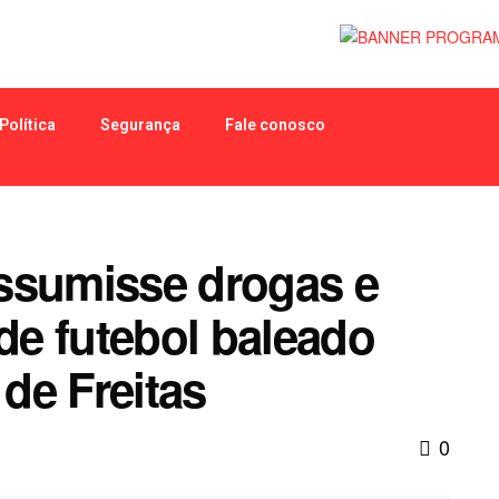
Política
Segurança
Fale conosco
ssumisse drogas e
 de futebol baleado
de Freitas
0