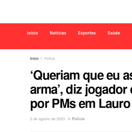
início
Notícias
Esportes
Saúde
Início
Polícia
‘Queriam que eu a
arma’, diz jogador
por PMs em Lauro 
3 de agosto de 2023
in
Polícia