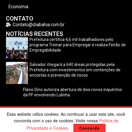
Economia
CONTATO
Contato@diabahia.com.br
NOTÍCIAS RECENTES
Prefeitura certifica 4,6 mil trabalhadores pelo
programa Treinar para Empregar e realiza Feirão de
Empregabilidade
Salvador chegará a 640 áreas protegidas pela
Prefeitura com investimentos em contenções de
encostas e prevenção de riscos
Flávio Dino autoriza abertura de dois novos inquéritos
da PF envolvendo Lulinha
Esse website utiliza cookies. Ao continuar a usar este site, você
©2024 Dia Bahia. Todos os direitos reservados | Desenvolvido
concorda com o uso de cookies. Visite nossa
Política de
por
Poppy Sites
.
Privacidade e Cookies
.
Concordo