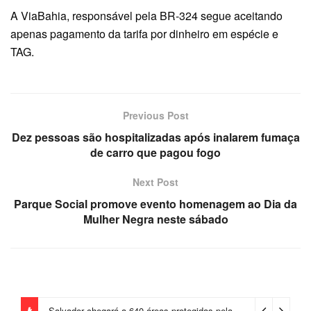
A ViaBahia, responsável pela BR-324 segue aceitando
apenas pagamento da tarifa por dinheiro em espécie e
TAG.
Previous Post
Dez pessoas são hospitalizadas após inalarem fumaça
de carro que pagou fogo
Next Post
Parque Social promove evento homenagem ao Dia da
Mulher Negra neste sábado
Salvador chegará a 640 áreas protegidas pela Prefeitura com investimentos em contenções de encostas e prevenção de riscos