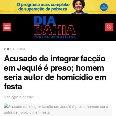
Fale conosco
Início
Polícia
Acusado de integrar facção
em Jequié é preso; homem
seria autor de homicídio em
festa
3 de agosto de 2023