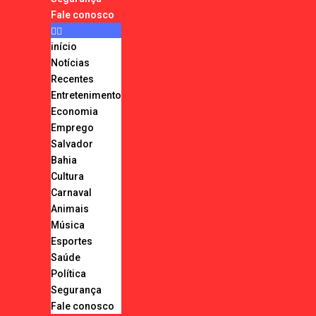
Fale conosco
início
Notícias
Recentes
Entretenimento
Economia
Emprego
Salvador
Bahia
Cultura
Carnaval
Animais
Música
Esportes
Saúde
Política
Segurança
Fale conosco