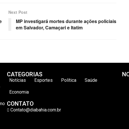
Next Post
e
MP investigará mortes durante ações policiais
em Salvador, Camaçari e Itatim
CATEGORIAS
NO
Notícias
Esportes
Política
Saúde
m
Economia
CONTATO
omo
Contato@diabahia.com.br