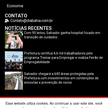
Economia
CONTATO
Contato@diabahia.com.br
NOTÍCIAS RECENTES
Com 95 leitos, Salvador ganha hospital focado em
transição de cuidados
Prefeitura certifica 4,6 mil trabalhadores pelo
programa Treinar para Empregar e realiza Feirão de
Empregabilidade
Salvador chegará a 640 áreas protegidas pela
Prefeitura com investimentos em contenções de
encostas e prevenção de riscos
Esse website utiliza cookies. Ao continuar a usar este site, você
©2024 Dia Bahia. Todos os direitos reservados | Desenvolvido