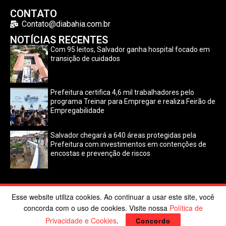
CONTATO
Contato@diabahia.com.br
NOTÍCIAS RECENTES
Com 95 leitos, Salvador ganha hospital focado em
transição de cuidados
Prefeitura certifica 4,6 mil trabalhadores pelo
programa Treinar para Empregar e realiza Feirão de
Empregabilidade
Salvador chegará a 640 áreas protegidas pela
Prefeitura com investimentos em contenções de
encostas e prevenção de riscos
Esse website utiliza cookies. Ao continuar a usar este site, você
©2024 Dia Bahia. Todos os direitos reservados | Desenvolvido
concorda com o uso de cookies. Visite nossa
Política de
por
Poppy Sites
.
Privacidade e Cookies
.
Concordo