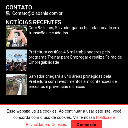
CONTATO
Contato@diabahia.com.br
NOTÍCIAS RECENTES
Com 95 leitos, Salvador ganha hospital focado em
transição de cuidados
Prefeitura certifica 4,6 mil trabalhadores pelo
programa Treinar para Empregar e realiza Feirão de
Empregabilidade
Salvador chegará a 640 áreas protegidas pela
Prefeitura com investimentos em contenções de
encostas e prevenção de riscos
Esse website utiliza cookies. Ao continuar a usar este site, você
©2024 Dia Bahia. Todos os direitos reservados | Desenvolvido
concorda com o uso de cookies. Visite nossa
Política de
por
Poppy Sites
.
Privacidade e Cookies
.
Concordo