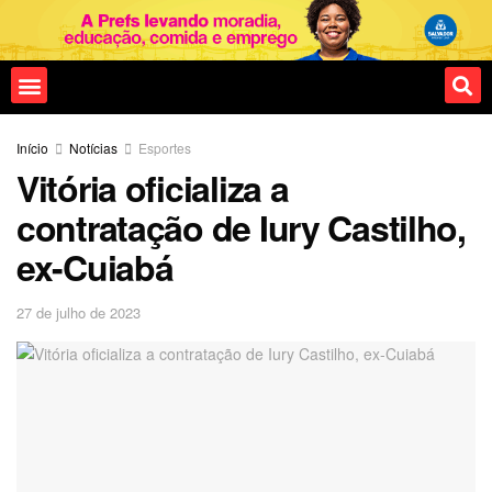
Fale conosco
Início
Notícias
Esportes
Vitória oficializa a
contratação de Iury Castilho,
ex-Cuiabá
27 de julho de 2023