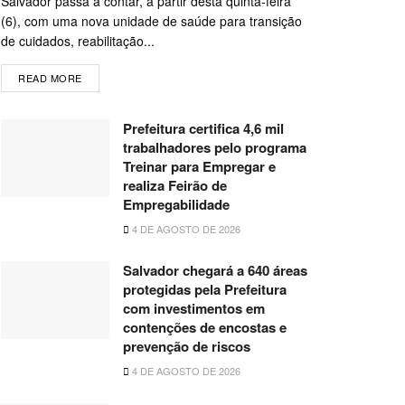
Salvador passa a contar, a partir desta quinta-feira
(6), com uma nova unidade de saúde para transição
de cuidados, reabilitação...
READ MORE
Prefeitura certifica 4,6 mil
trabalhadores pelo programa
Treinar para Empregar e
realiza Feirão de
Empregabilidade
4 DE AGOSTO DE 2026
Salvador chegará a 640 áreas
protegidas pela Prefeitura
com investimentos em
contenções de encostas e
prevenção de riscos
4 DE AGOSTO DE 2026