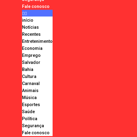
Fale conosco
início
Notícias
Recentes
Entretenimento
Economia
Emprego
Salvador
Bahia
Cultura
Carnaval
Animais
Música
Esportes
Saúde
Política
Segurança
Fale conosco