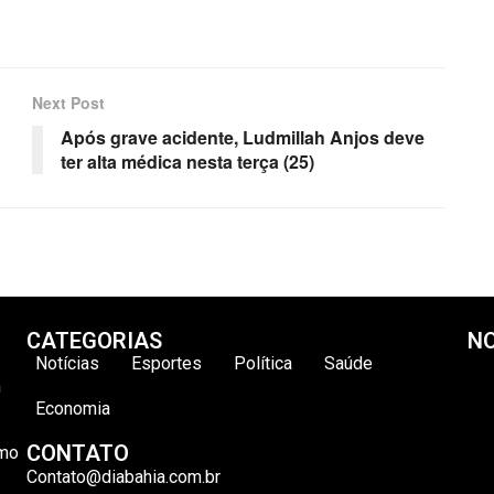
Next Post
Após grave acidente, Ludmillah Anjos deve
ter alta médica nesta terça (25)
CATEGORIAS
NO
Notícias
Esportes
Política
Saúde
m
Economia
CONTATO
omo
Contato@diabahia.com.br