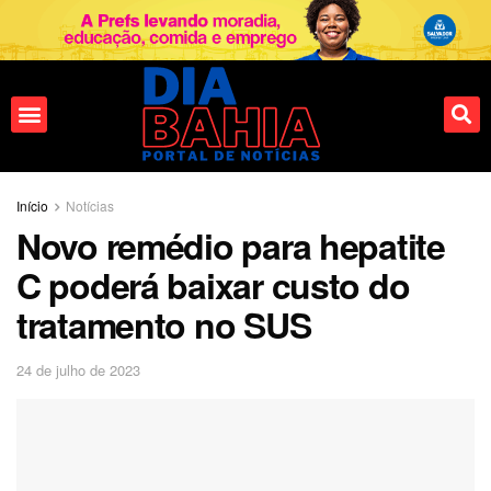
Fale conosco
Início
Notícias
Novo remédio para hepatite
C poderá baixar custo do
tratamento no SUS
24 de julho de 2023