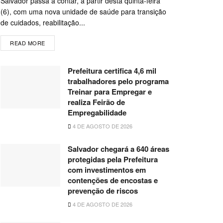
Salvador passa a contar, a partir desta quinta-feira
(6), com uma nova unidade de saúde para transição
de cuidados, reabilitação...
READ MORE
Prefeitura certifica 4,6 mil
trabalhadores pelo programa
Treinar para Empregar e
realiza Feirão de
Empregabilidade
4 DE AGOSTO DE 2026
Salvador chegará a 640 áreas
protegidas pela Prefeitura
com investimentos em
contenções de encostas e
prevenção de riscos
4 DE AGOSTO DE 2026