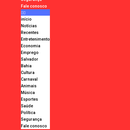
Fale conosco
início
Notícias
Recentes
Entretenimento
Economia
Emprego
Salvador
Bahia
Cultura
Carnaval
Animais
Música
Esportes
Saúde
Política
Segurança
Fale conosco