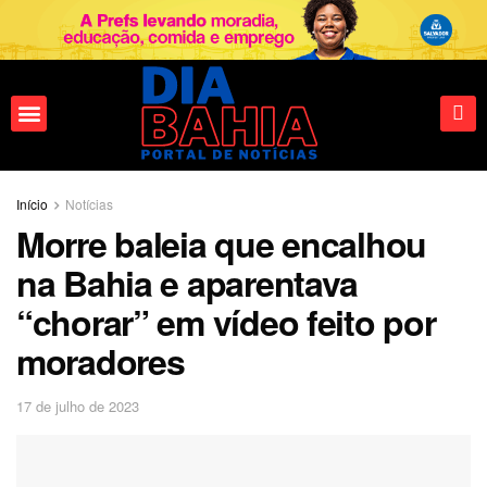
Fale conosco
Início
Notícias
Morre baleia que encalhou
na Bahia e aparentava
“chorar” em vídeo feito por
moradores
17 de julho de 2023